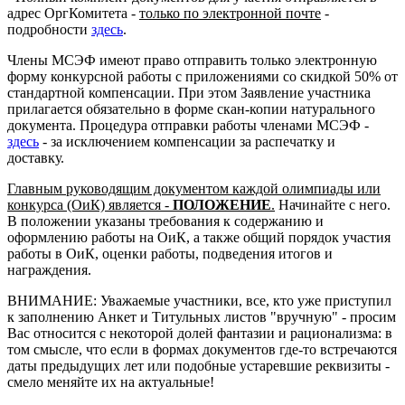
адрес ОргКомитета -
только по электронной почте
-
подробности
здесь
.
Члены МСЭФ имеют право отправить только электронную
форму конкурсной работы с приложениями со скидкой 50% от
стандартной компенсации. При этом Заявление участника
прилагается обязательно в форме скан-копии натурального
документа. Процедура отправки работы членами МСЭФ -
здесь
- за исключением компенсации за распечатку и
доставку.
Главным руководящим документом каждой олимпиады или
конкурса (ОиК) является -
ПОЛОЖЕНИЕ
.
Начинайте с него.
В положении указаны требования к содержанию и
оформлению работы на ОиК, а также общий порядок участия
работы в ОиК, оценки работы, подведения итогов и
награждения.
ВНИМАНИЕ: Уважаемые участники, все, кто уже приступил
к заполнению Анкет и Титульных листов "вручную" - просим
Вас относится с некоторой долей фантазии и рационализма: в
том смысле, что если в формах документов где-то встречаются
даты предыдущих лет или подобные устаревшие реквизиты -
смело меняйте их на актуальные!