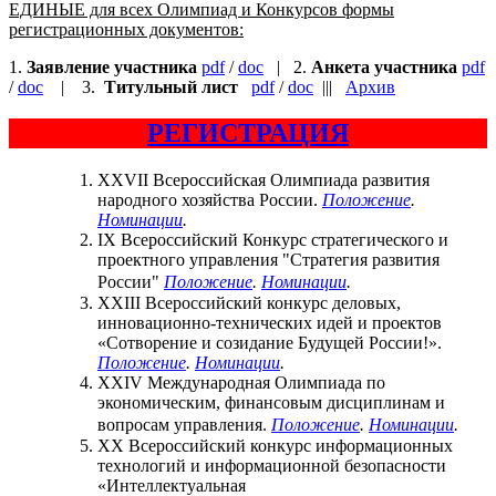
ЕДИНЫЕ для всех Олимпиад и Конкурсов формы
регистрационных документов:
1.
Заявление участника
pdf
/
doc
| 2.
Анкета участника
pdf
/
doc
| 3.
Титульный лист
pdf
/
doc
|||
Архив
РЕГИСТРАЦИЯ
XXVII Всероссийская Олимпиада развития
народного хозяйства России.
Положение
.
Номинации
.
IX Всероссийский Конкурс стратегического и
проектного управления "Стратегия развития
России"
Положение
.
Номинации
.
XXIII Всероссийский конкурс деловых,
инновационно-технических идей и проектов
«Сотворение и созидание Будущей России!».
Положение
.
Номинации
.
XXIV Международная Олимпиада по
экономическим, финансовым дисциплинам и
вопросам управления.
Положение
.
Номинации
.
XX Всероссийский конкурс информационных
технологий и информационной безопасности
«Интеллектуальная