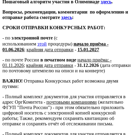
Пошаговый алгоритм участия в Олимпиаде
здесь
.
Вопросы, рекомендации, комментарии по оформлению и
отправке работа смотрите
здесь
:
СРОКИ ОТПРАВКИ КОНКУРСНЫХ РАБОТ:
- по
электронной почте
(с
использованием
этой
процедуры)
начало приёма -
01.06.2026
;
крайняя дата отправки
-
15.01.2027
- по почте России
в печатном виде
начало приёма: -
01.11.2026
;
крайняя дата отправки
-
31.12.2026
(дата отправки
по почтовому штемпелю на описи и на конверте)
ВАЖНО!
Отправка Конкурсных работ возможна двумя
путями:
- Полный комплект документов для участия отправляется в
адрес ОргКомитета -
почтовыми компаниями
(желательно
ФГУП "Почта России") - при этом обязательно приложить
цифровой носитель с электронной копией конкурсной
работы; Также, рекомендуем сохранять квитанцию об
отправке и сохранять отчёт об отслеживании письма.
- Полный комплект документов для участия отправляется в