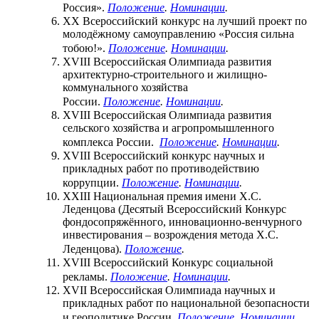
Россия».
Положение
.
Номинации
.
XX Всероссийский конкурс на лучший проект по
молодёжному самоуправлению «Россия сильна
тобою!».
Положение
.
Номинации
.
XVIII Всероссийская Олимпиада развития
архитектурно-строительного и жилищно-
коммунального хозяйства
России.
Положение
.
Номинации
.
XVIII Всероссийская Олимпиада развития
сельского хозяйства и агропромышленного
комплекса России.
Положение
.
Номинации
.
XVIII Всероссийский конкурс научных и
прикладных работ по противодействию
коррупции.
Положение
.
Номинации
.
XXIII Национальная премия имени Х.С.
Леденцова (Десятый Всероссийский Конкурс
фондосопряжённого, инновационно-венчурного
инвестирования – возрождения метода Х.С.
Леденцова).
Положение
.
XVIII Всероссийский Конкурс социальной
рекламы.
Положение
.
Номинации
.
XVII Всероссийская Олимпиада научных и
прикладных работ по национальной безопасности
и геополитике России.
Положение
.
Номинации
.