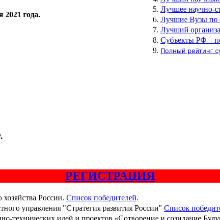
Лучшее научно-с
 2021 года.
Лучшие Вузы по 
Лучший организ
Субъекты РФ – п
Полный рейтинг су
.
РЕГИСТРАЦИЯ
 хозяйства России.
Список победителей
.
ктного управления "Стратегия развития России"
Список победит
но-технических идей и проектов «Сотворение и созидание Буд