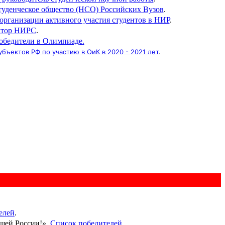
туденческое общество (НСО) Российских Вузов
.
организации активного участия студентов в НИР
.
атор НИРС
.
обедители в Олимпиаде
.
бъектов РФ по участию в ОиК в 2020 - 2021 лет
.
елей
.
ущей России!».
Список победителей
.