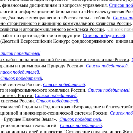
 финансовым дисциплинам и вопросам управления.
Список поб
логий и информационной безопасности «Интеллектуальная Рос
олодёжному самоуправлению «Россия сильна тобою!».
Список п
рно-строительного и жилищно-коммунального хозяйства России
 хозяйства и агропромышленного комплекса России
.
Список поб
х работ по противодействию коррупции.
Список победителей
.
 (Десятый Всероссийский Конкурс фондосопряжённого, инновац
Список победителей
.
х работ по национальной безопасности и геополитике России
.
охраним и приумножим Природу России».
Список победителей
.
писок победителей
.
.
Список победителей
.
кой системы России.
Список победителей
.
го и нефтехимического комплекса России.
Список победителей
.
системы России.
Список победителей
.
 системы России
.
Список победителей
.
ства малой Родины и Родного края «Возрождение и благоустрой
ационной и инженерно-технической системы России.
Список по
в «Будущее Планеты Земля».
Список победителей
.
муникационных технологий.
Список победителей
.
овационных идей и проектов "Сотворение справедливого Жизн