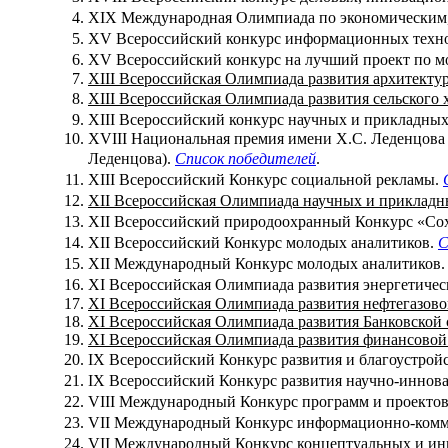
XIX Международная Олимпиада по экономическим,
XV Всероссийский конкурс информационных техно
XV Всероссийский конкурс на лучший проект по м
XIII Всероссийская Олимпиада развития архитекту
XIII Всероссийская Олимпиада развития сельского
XIII Всероссийский конкурс научных и прикладны
XVIII Национальная премия имени Х.С. Леденцова
Леденцова).
Список победителей
.
XIII Всероссийский Конкурс социальной рекламы.
XII Всероссийская Олимпиада научных и прикладны
XII Всероссийский природоохранный Конкурс «С
XII Всероссийский Конкурс молодых аналитиков.
С
XII Международный Конкурс молодых аналитиков
XI Всероссийская Олимпиада развития энергетичес
XI Всероссийская Олимпиада развития нефтегазово
XI Всероссийская Олимпиада развития Банковской 
XI Всероссийская Олимпиада развития финансовой
IX Всероссийский Конкурс развития и благоустрой
IX Всероссийский Конкурс развития научно-иннов
VIII Международный Конкурс программ и проекто
VII Международный Конкурс информационно-ком
VII Международный Конкурс концептуальных и инн