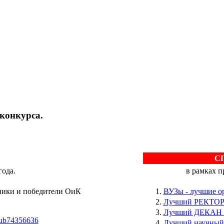
конкурса.
С
года.
в рамках 
ники и победители ОиК
ВУЗы - лучшие 
Лучший РЕКТОР Р
Лучший ДЕКАН Р
club74356636
Лучший научный 