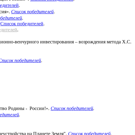
едителей
.
сия».
Список победителей
.
обедителей
.
.
Список победителей
.
едителей
.
ионно-венчурного инвестирования – возрождения метода Х.С.
Список победителей
.
ство Родины - России!».
Список победителей
.
бедителей
.
еустройства на Планете Земля".
Список победителей
.