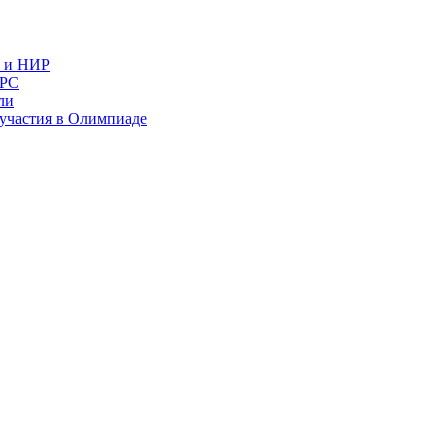
в и НИР
ИРС
ли
и участия в Олимпиаде