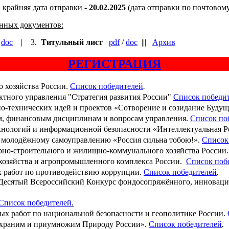
;
крайняя дата отправки
-
20.02.2025
(дата отправки по почтовом
нных документов:
/
doc
| 3.
Титульный лист
pdf
/
doc
|||
Архив
РЕГИСТРАЦИЯ
 хозяйства России.
Список победителей
.
ектного управления "Стратегия развития России"
Список победи
о-технических идей и проектов «Сотворение и созидание Будущ
, финансовым дисциплинам и вопросам управления.
Список по
нологий и информационной безопасности «Интеллектуальная Р
о молодёжному самоуправлению «Россия сильна тобою!».
Список
рно-строительного и жилищно-коммунального хозяйства России
 хозяйства и агропромышленного комплекса России.
Список поб
 работ по противодействию коррупции.
Список победителей
.
Десятый Всероссийский Конкурс фондосопряжённого, инновацио
Список победителей
.
х работ по национальной безопасности и геополитике России.
храним и приумножим Природу России».
Список победителей
.