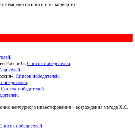
у штемпелю на описи и на конверте)
телей
.
ей России!».
Список победителей
.
бедителей
.
оссия».
Список победителей
.
 победителей
.
.
Список победителей
.
едителей
.
нно-венчурного инвестирования – возрождения метода Х.С.
Список победителей
.