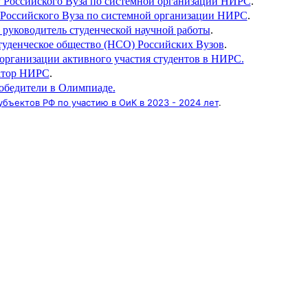
оссийского Вуза по системной организации НИРС
.
оссийского Вуза по системной организации НИРС
.
руководитель студенческой научной работы
.
туденческое общество (НСО) Российских Вузов
.
организации активного участия студентов в НИРС.
атор НИРС
.
обедители в Олимпиаде
.
бъектов РФ по участию в ОиК в 2023 - 2024 лет
.