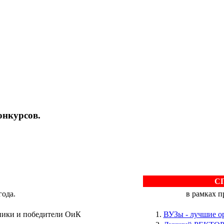
онкурсов.
С
года.
в рамках 
ники и победители ОиК
ВУЗы - лучшие 