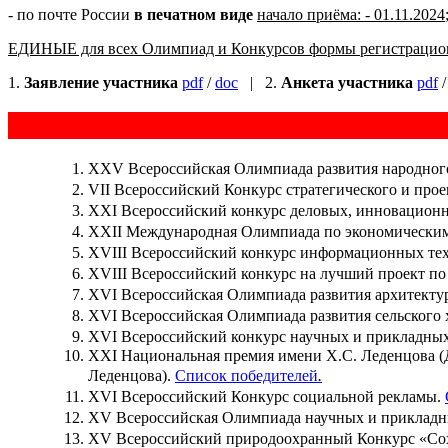
- по почте России
в печатном виде
начало приёма: - 01.11.2024
ЕДИНЫЕ для всех Олимпиад и Конкурсов формы регистрацио
1.
Заявление участника
pdf
/
doc
| 2.
Анкета участника
pdf
XXV Всероссийская Олимпиада развития народного
VII Всероссийский Конкурс стратегического и про
XXI Всероссийский конкурс деловых, инновационн
XXII Международная Олимпиада по экономическим
XVIII Всероссийский конкурс информационных тех
XVIII Всероссийский конкурс на лучший проект п
XVI Всероссийская Олимпиада развития архитекту
XVI Всероссийская Олимпиада развития сельского
XVI Всероссийский конкурс научных и прикладных
XXI Национальная премия имени Х.С. Леденцова (
Леденцова).
Список победителей
.
XVI Всероссийский Конкурс социальной рекламы.
XV Всероссийская Олимпиада научных и прикладны
XV Всероссийский природоохранный Конкурс «Со