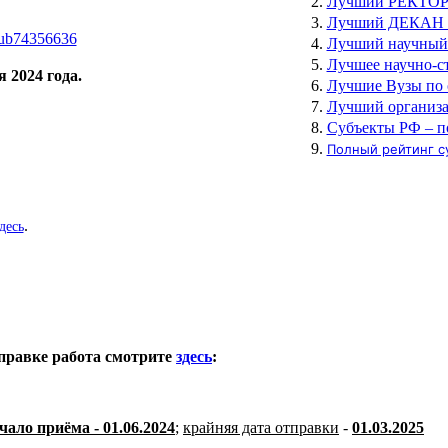
Лучший РЕКТОР Р
Лучший ДЕКАН Р
club74356636
Лучший научный 
Лучшее научно-с
 2024 года.
Лучшие Вузы по 
Лучший организ
Субъекты РФ – п
Полный рейтинг су
.
десь
правке работа смотрите
здесь
:
чало приёма - 01.06.2024
;
крайняя дата отправки
-
01.03.2025