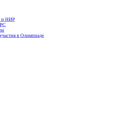
в и НИР
ИРС
ли
и участия в Олимпиаде