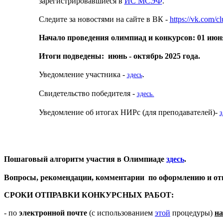
зарегистрировавшиеся в
ИС МСЭФ
.
Следите за новостями на сайте в ВК -
https://vk.com/
Начало проведения олимпиад и конкурсов: 01 июня
Итоги подведены: июнь - октябрь 2025 года.
Уведомление участника -
.
здесь
Свидетельство победителя -
здесь.
Уведомление об итогах НИРс (для преподавателей)-
з
Пошаговый алгоритм участия в Олимпиаде
здесь
.
Вопросы, рекомендации, комментарии по оформлению и от
СРОКИ ОТПРАВКИ КОНКУРСНЫХ РАБОТ:
- по
электронной почте
(с использованием
этой
процедуры)
на