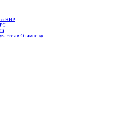
в и НИР
ИРС
ли
и участия в Олимпиаде