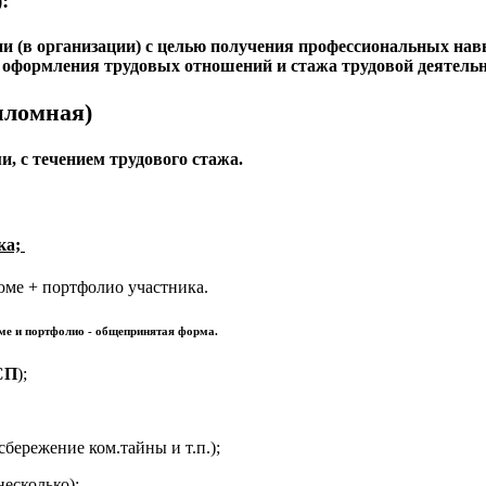
:
 (в организации) с целью получения профессиональных навык
 оформления трудовых отношений и стажа трудовой деятельн
пломная)
 с течением трудового стажа.
ка;
юме + портфолио участника.
юме и портфолио - общепринятая форма.
СП
);
бережение ком.тайны и т.п.);
есколько);