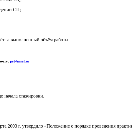
ждении СП;
чёт за выполненный объём работы.
почту:
ps@msef.su
до начала стажировки.
рта 2003 г. утвердило «Положение о порядке проведения практ