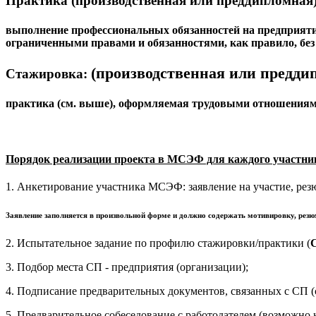
Практика
(производственная или преддипломная)
выполнение профессиональных обязанностей на предприятии
ограниченными правами и обязанностями, как правило, без
(производственная или предди
Стажировка:
практика (см. выше), оформляемая трудовыми отношениями,
Порядок реализации проекта в МСЭФ для каждого участни
1. Анкетирование участника МСЭФ: заявление на участие, рез
Заявление заполняется в произвольной форме и должно содержать мотивировку, рез
2. Испытательное задание по профилю стажировки/практики (
3. Подбор места СП - предприятия (организации);
4. Подписание предварительных документов, связанных с СП (с
5. Предварительное собеседование с работодателем (возможно н