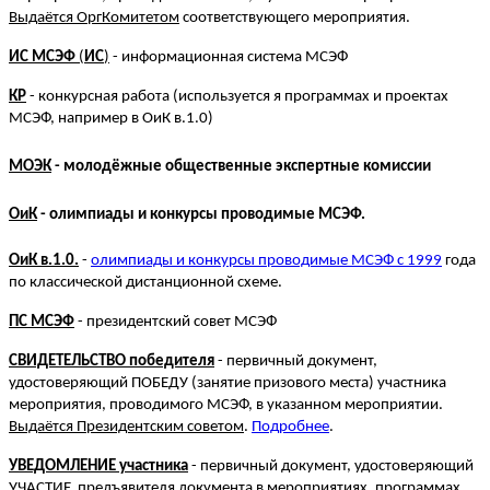
Выдаётся ОргКомитетом
соответствующего мероприятия.
ИС МСЭФ
(
ИС
)
- информационная система МСЭФ
КР
- конкурсная работа (используется я программах и проектах
МСЭФ, например в ОиК в.1.0)
МОЭК
- молодёжные общественные экспертные комиссии
ОиК
- олимпиады и конкурсы проводимые МСЭФ.
ОиК в.1.0.
-
олимпиады и конкурсы проводимые МСЭФ с 1999
года
по классической дистанционной схеме.
ПС МСЭФ
- президентский совет МСЭФ
СВИДЕТЕЛЬСТВО победителя
- первичный
документ,
удостоверяющий ПОБЕДУ (занятие призового места) участника
мероприятия, проводимого МСЭФ, в указанном мероприятии.
Выдаётся Президентским советом
.
Подробнее
.
УВЕДОМЛЕНИЕ участника
- первичный документ,
удостоверяющий
УЧАСТИЕ предъявителя документа в мероприятиях, программах