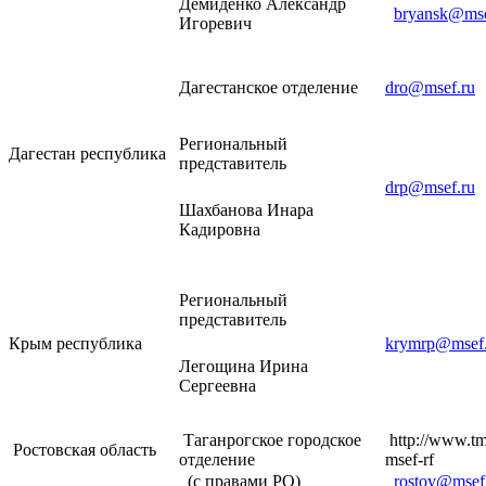
Демиденко Александр
bryansk@mse
Игоревич
Дагестанское отделение
dro@msef.ru
Региональный
Дагестан республика
представитель
drp@msef.ru
Шахбанова Инара
Кадировна
Региональный
представитель
Крым республика
krymrp@msef.
Легощина Ирина
Сергеевна
Таганрогское городское
http://www.tme
Ростовская область
отделение
msef-rf
(с правами РО)
rostov@msef