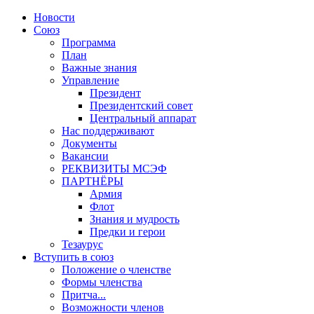
Новости
Союз
Программа
План
Важные знания
Управление
Президент
Президентский совет
Центральный аппарат
Нас поддерживают
Документы
Вакансии
РЕКВИЗИТЫ МСЭФ
ПАРТНЁРЫ
Армия
Флот
Знания и мудрость
Предки и герои
Тезаурус
Вступить в союз
Положение о членстве
Формы членства
Притча...
Возможности членов