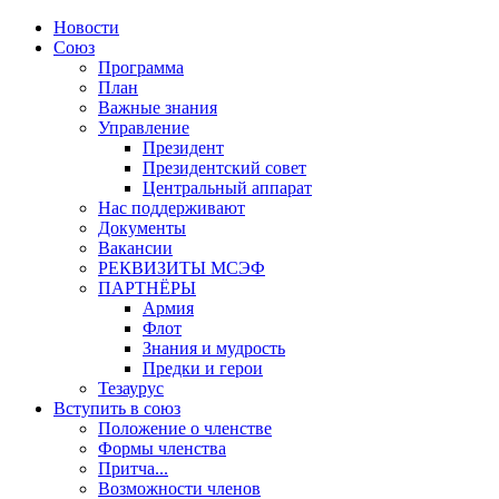
Новости
Союз
Программа
План
Важные знания
Управление
Президент
Президентский совет
Центральный аппарат
Нас поддерживают
Документы
Вакансии
РЕКВИЗИТЫ МСЭФ
ПАРТНЁРЫ
Армия
Флот
Знания и мудрость
Предки и герои
Тезаурус
Вступить в союз
Положение о членстве
Формы членства
Притча...
Возможности членов