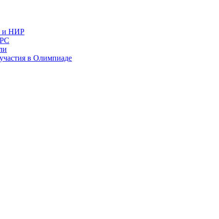
в и НИР
ИРС
ли
и участия в Олимпиаде