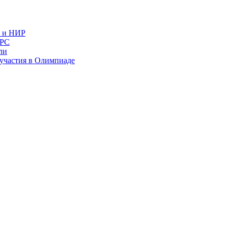
в и НИР
ИРС
ли
и участия в Олимпиаде