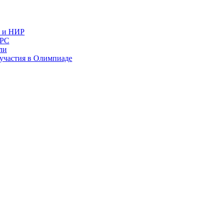
в и НИР
ИРС
ли
и участия в Олимпиаде