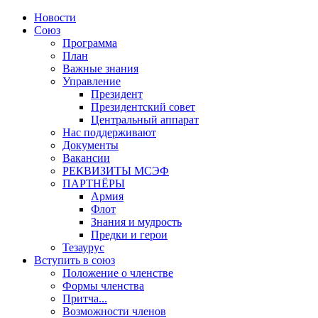
Новости
Союз
Программа
План
Важные знания
Управление
Президент
Президентский совет
Центральный аппарат
Нас поддерживают
Документы
Вакансии
РЕКВИЗИТЫ МСЭФ
ПАРТНЁРЫ
Армия
Флот
Знания и мудрость
Предки и герои
Тезаурус
Вступить в союз
Положение о членстве
Формы членства
Притча...
Возможности членов