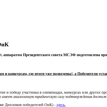
ОиК
Ф, аппаратом Президентского совета МСЭФ подготовлен
ам и конкурсам, где итоги уже подведены!, а Победители у
тие и победу участника в олимпиадах, конкурсах или других 
 имеет аналогичную юридическую силу подтверждения достиж
ме Дипломов победителей ОиК) -
здесь.