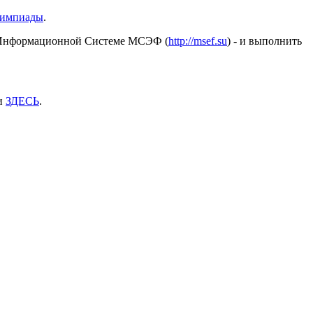
лимпиады
.
 в Информационной Системе МСЭФ (
http://msef.su
) - и выполнить
чи
ЗДЕСЬ
.