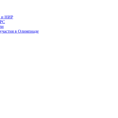
в и НИР
ИРС
ли
и участия в Олимпиаде