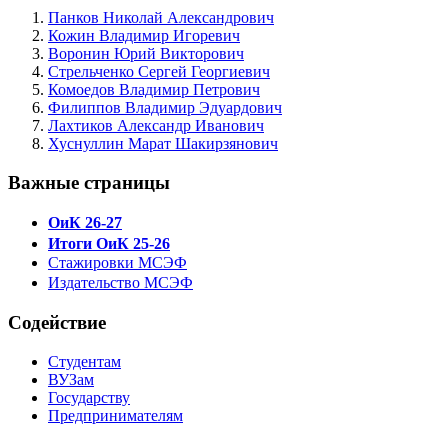
Панков Николай Александрович
Кожин Владимир Игоревич
Воронин Юрий Викторович
Стрельченко Сергей Георгиевич
Комоедов Владимир Петрович
Филиппов Владимир Эдуардович
Лахтиков Александр Иванович
Хуснуллин Марат Шакирзянович
Важные страницы
ОиК 26-27
Итоги ОиК 25-26
Стажировки МСЭФ
Издательство МСЭФ
Содействие
Студентам
ВУЗам
Государству
Предпринимателям