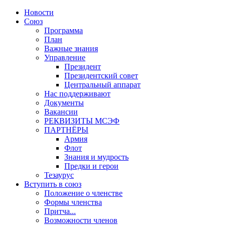
Новости
Союз
Программа
План
Важные знания
Управление
Президент
Президентский совет
Центральный аппарат
Нас поддерживают
Документы
Вакансии
РЕКВИЗИТЫ МСЭФ
ПАРТНЁРЫ
Армия
Флот
Знания и мудрость
Предки и герои
Тезаурус
Вступить в союз
Положение о членстве
Формы членства
Притча...
Возможности членов