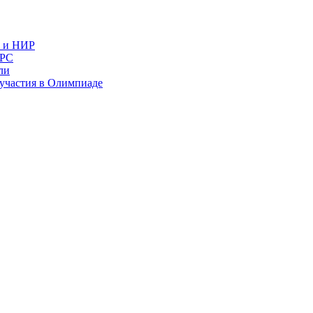
в и НИР
ИРС
ли
и участия в Олимпиаде