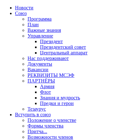
Новости
Союз
Программа
План
Важные знания
Управление
Президент
Президентский совет
Центральный аппарат
Нас поддерживают
Документы
Вакансии
РЕКВИЗИТЫ МСЭФ
ПАРТНЁРЫ
Армия
Флот
Знания и мудрость
Предки и герои
Тезаурус
Вступить в союз
Положение о членстве
Формы членства
Притча...
Возможности членов