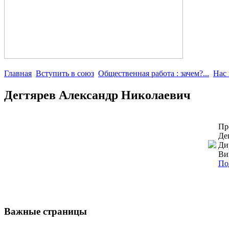
Главная
Вступить в союз
Общественная работа : зачем?...
Нас
Дегтярев Александр Николаевич
Пр
Де
Ди
Ви
По
Важные страницы