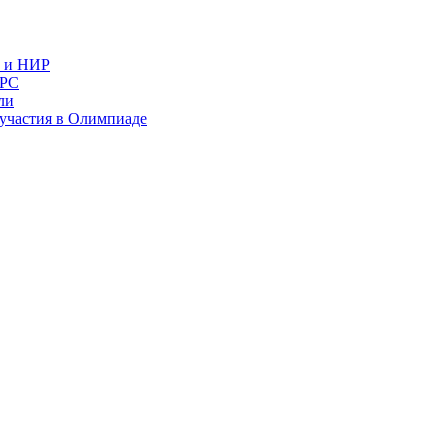
в и НИР
ИРС
ли
и участия в Олимпиаде