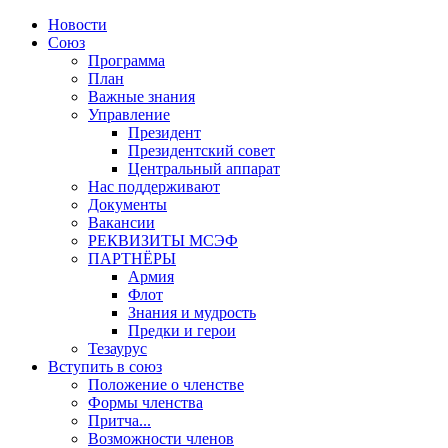
Новости
Союз
Программа
План
Важные знания
Управление
Президент
Президентский совет
Центральный аппарат
Нас поддерживают
Документы
Вакансии
РЕКВИЗИТЫ МСЭФ
ПАРТНЁРЫ
Армия
Флот
Знания и мудрость
Предки и герои
Тезаурус
Вступить в союз
Положение о членстве
Формы членства
Притча...
Возможности членов