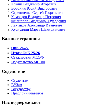
Кожин Владимир Игоревич
Воронин Юрий Викторович
Стрельченко Сергей Георгиевич
Комоедов Владимир Петрович
Филиппов Владимир Эдуардович
Лахтиков Александр Иванович
Хуснуллин Марат Шакирзянович
Важные страницы
ОиК 26-27
Итоги ОиК 25-26
Стажировки МСЭФ
Издательство МСЭФ
Содействие
Студентам
ВУЗам
Государству
Предпринимателям
Нас поддерживают