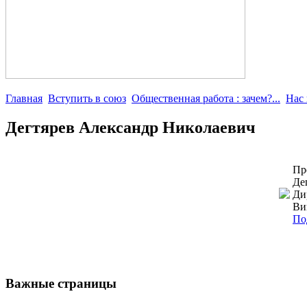
Главная
Вступить в союз
Общественная работа : зачем?...
Нас
Дегтярев Александр Николаевич
Пр
Де
Ди
Ви
По
Важные страницы