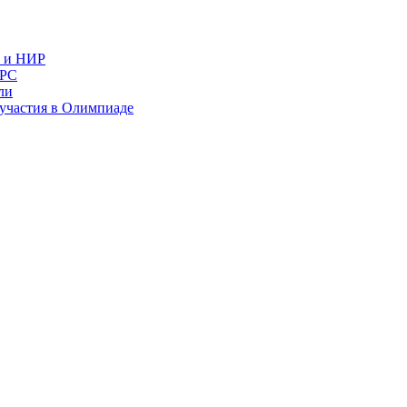
в и НИР
ИРС
ли
и участия в Олимпиаде