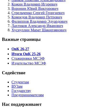
Кожин Владимир Игоревич
Воронин Юрий Викторович
Стрельченко Сергей Георгиевич
Комоедов Владимир Петрович
Филиппов Владимир Эдуардович
Лахтиков Александр Иванович
Хуснуллин Марат Шакирзянович
Важные страницы
ОиК 26-27
Итоги ОиК 25-26
Стажировки МСЭФ
Издательство МСЭФ
Содействие
Студентам
ВУЗам
Государству
Предпринимателям
Нас поддерживают