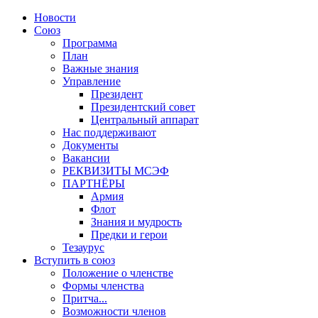
Новости
Союз
Программа
План
Важные знания
Управление
Президент
Президентский совет
Центральный аппарат
Нас поддерживают
Документы
Вакансии
РЕКВИЗИТЫ МСЭФ
ПАРТНЁРЫ
Армия
Флот
Знания и мудрость
Предки и герои
Тезаурус
Вступить в союз
Положение о членстве
Формы членства
Притча...
Возможности членов